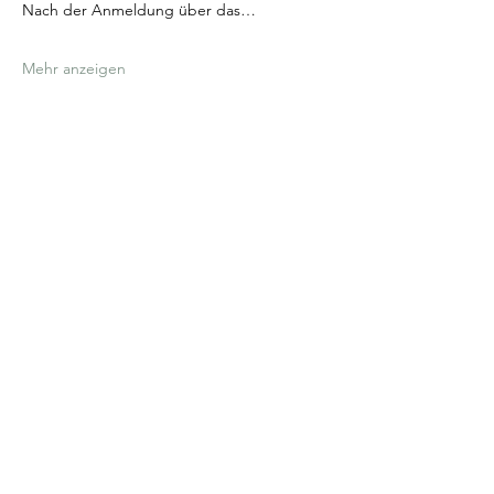
Nach der Anmeldung über das…
Mehr anzeigen
Liebe Nourish & Bloomies:
Wir
bevorzugen Zahlungen via
Banküberweisung
aufgrund der
hohen Transaktionskosten bei
Kreditkarten und Paypal.
Selbstverständlich habt ihr dennoch
die Möglichkeit auch auf diesem
Wege zu bezahlen.